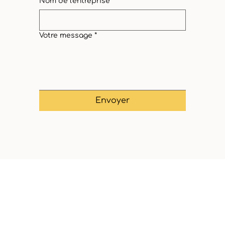
Nom de l'entreprise
Votre message
*
Envoyer
CFCE
Corvaglia Formations
Conseils Expertises