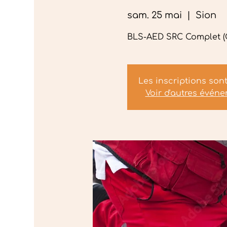
sam. 25 mai
  |  
Sion
BLS-AED SRC Complet (G
Les inscriptions son
Voir d'autres évén