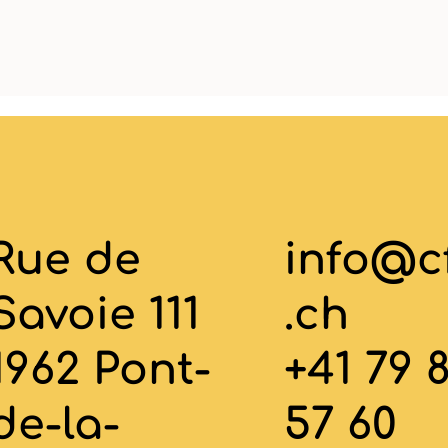
Rue de
info@c
Savoie 111
.ch
1962 Pont-
+41 79 
de-la-
57 60