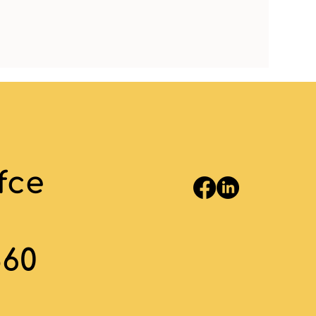
fce
860