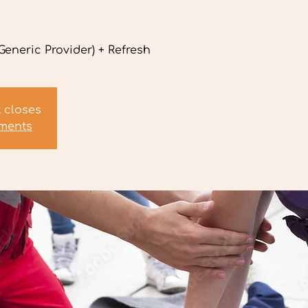
eneric Provider) + Refresh
t closes
ements